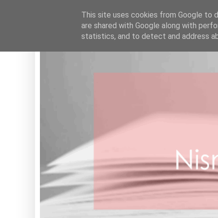
HOME
This site uses cookies from Google to de
are shared with Google along with perfo
statistics, and to detect and address a