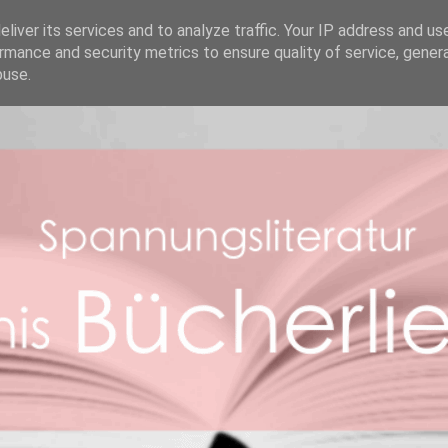
REZENSIONEN
ABOUT ME
BOOK FACTS
liver its services and to analyze traffic. Your IP address and us
rmance and security metrics to ensure quality of service, gene
buse.