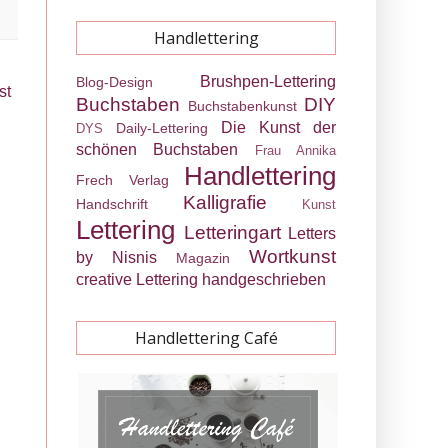
Handlettering
Brushpen-Lettering
Blog-Design
st
Buchstaben
DIY
Buchstabenkunst
Die Kunst der
Daily-Lettering
DYS
schönen Buchstaben
Frau Annika
Handlettering
Frech Verlag
Kalligrafie
Handschrift
Kunst
Lettering
Letteringart
Letters
Wortkunst
by Nisnis
Magazin
creative Lettering
handgeschrieben
Handlettering Café