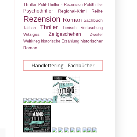
Thriller
Polit-Thriller - Rezension
Politthriller
Psychothriller
Regional-Krimi
Reihe
Rezension
Roman
Sachbuch
Thriller
Taliban
Tierisch
Vertuschung
Zeitgeschehen
Witziges
Zweiter
historischer
Weltkrieg
historische Erzählung
Roman
Handlettering - Fachbücher