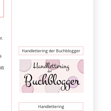
r.
Handlettering der Buchblogger
s
m
iß
Handlettering