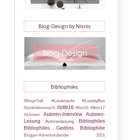
Blog-Design by Nisnis
Bibliophiles
#Lesenacht
#LovelyBox
#BlognTalk
#jdtb16
#lbm17
#dunklelesenacht
#lbm16
Autoren-Interview
Autoren-
Aktionen
Lesung
Bibliophiles
Autorenlesung
Bibliophiles Gedöns
Bibliophilie
Blogger-Adventskalender 2016