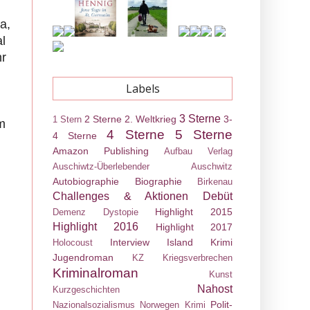
a,
l
hr
Labels
3 Sterne
2 Sterne
2. Weltkrieg
3-
1 Stern
m
4 Sterne
5 Sterne
4 Sterne
Amazon Publishing
Aufbau Verlag
Auschiwtz-Überlebender
Auschwitz
Autobiographie
Biographie
Birkenau
Challenges & Aktionen
Debüt
Highlight 2015
Demenz
Dystopie
Highlight 2016
Highlight 2017
Interview
Island Krimi
Holocoust
Jugendroman
KZ
Kriegsverbrechen
Kriminalroman
Kunst
Nahost
Kurzgeschichten
Polit-
Nazionalsozialismus
Norwegen Krimi