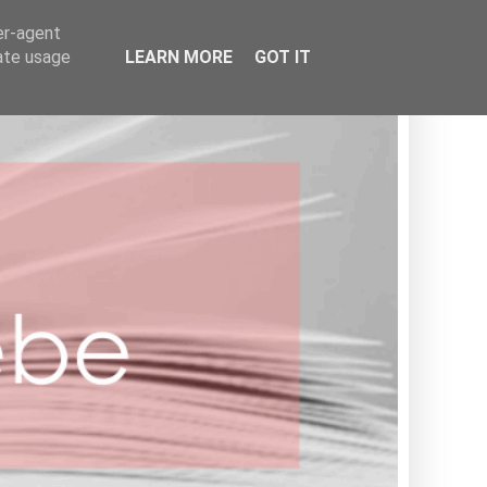
BOOKISH
er-agent
rate usage
LEARN MORE
GOT IT