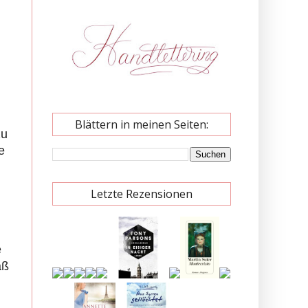
Blättern in meinen Seiten:
zu
e
Letzte Rezensionen
e
aß