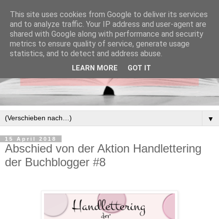
This site uses cookies from Google to deliver its services
and to analyze traffic. Your IP address and user-agent are
shared with Google along with performance and security
metrics to ensure quality of service, generate usage
statistics, and to detect and address abuse.
LEARN MORE
GOT IT
▼
15 April 2018
Abschied von der Aktion Handlettering
der Buchblogger #8