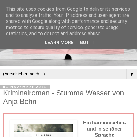
This site uses cookies from Google to deliver its services
and to analyze traffic. Your IP address and user-agent are
shared with Google along with performance and security
metrics to ensure quality of service, generate usage
statistics, and to detect and address abuse.
LEARN MORE
GOT IT
▼
06 November 2015
Kriminalroman - Stumme Wasser von
Anja Behn
Ein harmonischer-
und in schöner
Sprache