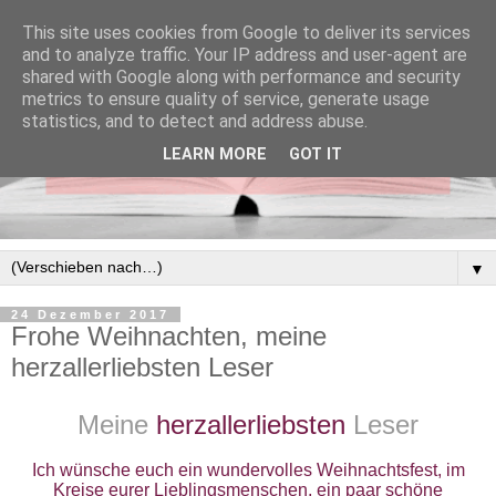
This site uses cookies from Google to deliver its services
and to analyze traffic. Your IP address and user-agent are
shared with Google along with performance and security
metrics to ensure quality of service, generate usage
statistics, and to detect and address abuse.
LEARN MORE
GOT IT
▼
24 Dezember 2017
Frohe Weihnachten, meine
herzallerliebsten Leser
Meine
herzallerliebsten
Leser
Ich wünsche euch ein wundervolles Weihnachtsfest, im
Kreise eurer Lieblingsmenschen, ein paar schöne