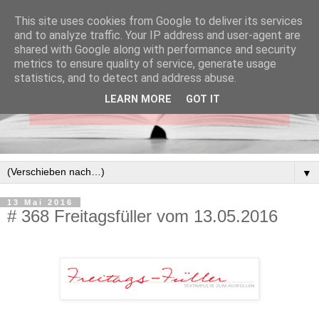
This site uses cookies from Google to deliver its services
and to analyze traffic. Your IP address and user-agent are
shared with Google along with performance and security
metrics to ensure quality of service, generate usage
statistics, and to detect and address abuse.
LEARN MORE
GOT IT
▼
13 Mai 2016
# 368 Freitagsfüller vom 13.05.2016