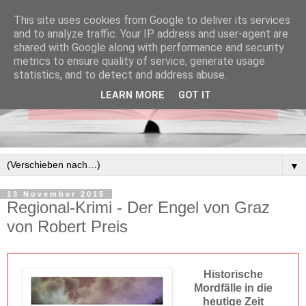
This site uses cookies from Google to deliver its services
and to analyze traffic. Your IP address and user-agent are
shared with Google along with performance and security
metrics to ensure quality of service, generate usage
statistics, and to detect and address abuse.
LEARN MORE
GOT IT
▼
13 November 2015
Regional-Krimi - Der Engel von Graz
von Robert Preis
Historische
Mordfälle in die
heutige Zeit