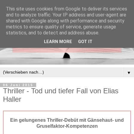
This site uses cookies from Google to deliver its services
and to analyze traffic. Your IP address and user-agent are
shared with Google along with performance and security
metrics to ensure quality of service, generate usage
statistics, and to detect and address abuse.
LEARN MORE
GOT IT
▼
06 Juni 2015
Thriller - Tod und tiefer Fall von Elias
Haller
E
in gelungenes Thriller-Debüt mit Gänsehaut- und
Gruselfaktor-Kompetenzen