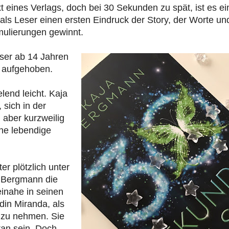
 eines Verlags, doch bei 30 Sekunden zu spät, ist es ei
ls Leser einen ersten Eindruck der Story, der Worte un
ulierungen gewinnt.
eser ab 14 Jahren
 aufgehoben.
elend leicht. Kaja
sich in der
m aber kurzweilig
ine lebendige
er plötzlich unter
a Bergmann die
inahe in seinen
ndin Miranda, als
t zu nehmen. Sie
tan sein. Doch