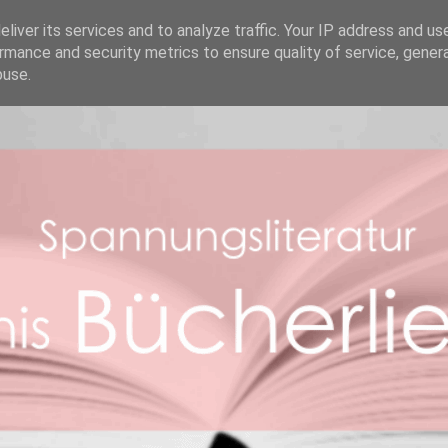
REZENSIONEN
ABOUT ME
BOOK FACTS
liver its services and to analyze traffic. Your IP address and us
rmance and security metrics to ensure quality of service, gene
buse.