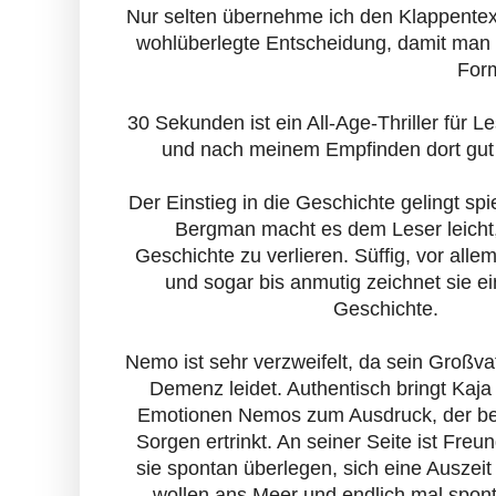
Nur selten übernehme ich den Klappentext
wohlüberlegte Entscheidung, damit man a
Form
30 Sekunden ist ein All-Age-Thriller für L
und nach meinem Empfinden dort gut
Der Einstieg in die Geschichte gelingt spi
Bergman macht es dem Leser leicht, 
Geschichte zu verlieren. Süffig, vor alle
und sogar bis anmutig zeichnet sie e
Geschichte.
Nemo ist sehr verzweifelt, da sein Großvat
Demenz leidet. Authentisch bringt Kaj
Emotionen Nemos zum Ausdruck, der be
Sorgen ertrinkt. An seiner Seite ist Freu
sie spontan überlegen, sich eine Auszei
wollen ans Meer und endlich mal spon