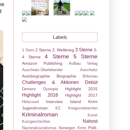
ne
d
Labels
3 Sterne
2 Sterne
2. Weltkrieg
3-
1 Stern
4 Sterne
5 Sterne
4 Sterne
Amazon Publishing
Aufbau Verlag
Auschiwtz-Überlebender
Auschwitz
Autobiographie
Biographie
Birkenau
Challenges & Aktionen
Debüt
Highlight 2015
Demenz
Dystopie
Highlight 2016
Highlight 2017
Interview
Island Krimi
Holocoust
Jugendroman
KZ
Kriegsverbrechen
Kriminalroman
Kunst
Nahost
Kurzgeschichten
Polit-
Nazionalsozialismus
Norwegen Krimi