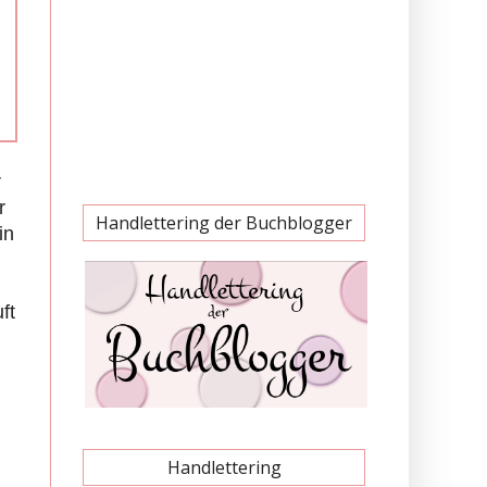
r
r
Handlettering der Buchblogger
in
ft
Handlettering