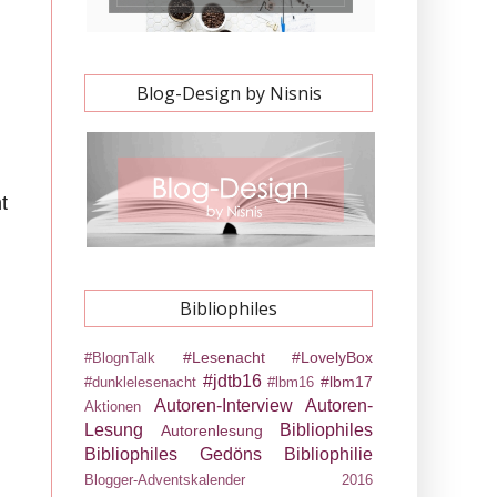
Blog-Design by Nisnis
t
Bibliophiles
#Lesenacht
#LovelyBox
#BlognTalk
#jdtb16
#lbm17
#dunklelesenacht
#lbm16
Autoren-Interview
Autoren-
Aktionen
Lesung
Bibliophiles
Autorenlesung
Bibliophiles Gedöns
Bibliophilie
Blogger-Adventskalender 2016