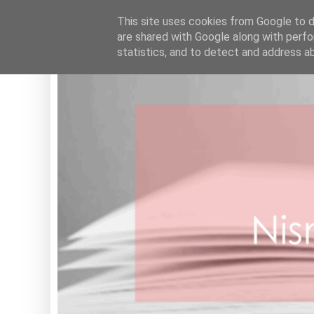
HOME
This site uses cookies from Google to de
are shared with Google along with perfo
statistics, and to detect and address a