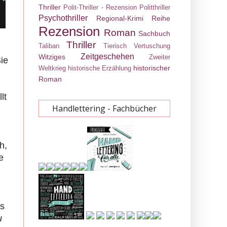
Thriller
Polit-Thriller - Rezension
Politthriller
Psychothriller
Regional-Krimi
Reihe
Rezension
Roman
Sachbuch
Thriller
Taliban
Tierisch
Vertuschung
Zeitgeschehen
Witziges
Zweiter
ie
historischer
Weltkrieg
historische Erzählung
Roman
lt
Handlettering - Fachbücher
h,
e
ls
u