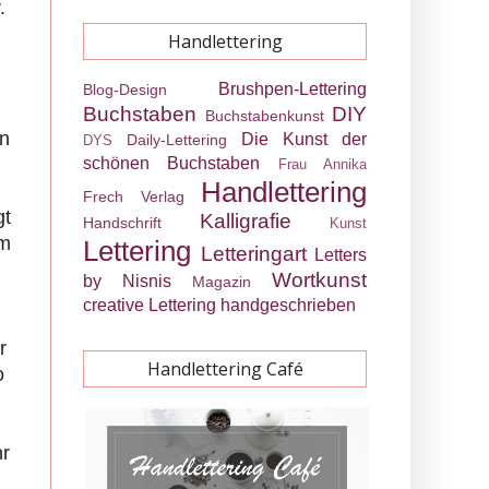
.
Handlettering
Brushpen-Lettering
Blog-Design
n
Buchstaben
DIY
Buchstabenkunst
en
Die Kunst der
Daily-Lettering
DYS
schönen Buchstaben
Frau Annika
Handlettering
Frech Verlag
gt
Kalligrafie
Handschrift
Kunst
em
Lettering
Letteringart
Letters
Wortkunst
by Nisnis
Magazin
creative Lettering
handgeschrieben
r
Handlettering Café
o
hr