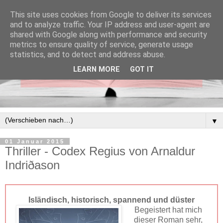
This site uses cookies from Google to deliver its services
and to analyze traffic. Your IP address and user-agent are
shared with Google along with performance and security
metrics to ensure quality of service, generate usage
statistics, and to detect and address abuse.
LEARN MORE
GOT IT
▼
01 Januar 2015
Thriller - Codex Regius von Arnaldur
Indriðason
Isländisch, historisch, spannend und düster
Begeistert hat mich
dieser Roman sehr,