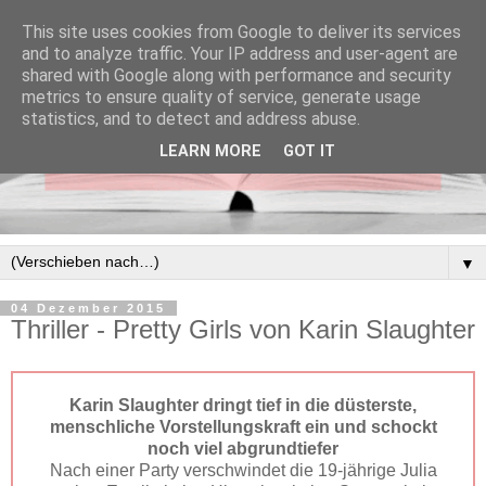
This site uses cookies from Google to deliver its services
and to analyze traffic. Your IP address and user-agent are
shared with Google along with performance and security
metrics to ensure quality of service, generate usage
statistics, and to detect and address abuse.
LEARN MORE
GOT IT
▼
04 Dezember 2015
Thriller - Pretty Girls von Karin Slaughter
Karin Slaughter dringt tief in die düsterste,
menschliche Vorstellungskraft ein und schockt
noch viel abgrundtiefer
Nach einer Party verschwindet die 19-jährige Julia