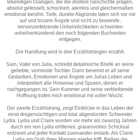
lebendigen Dialogen, die die düstere Geschichte prägen,
absolut gefesselt, schockiert, atemlos und gleichermaßen
emotional berührt. Tiefe, dunkle Abgründe taten sich vor mir
auf und bizarre Ängste und nicht zu fassende,
nervenzerfetzende Unheimlichkeiten schwirrten
unheilverkündend den noch folgenden Buchseiten
entgegen.
Die Handlung wird in drei Erzählsträngen erzählt.
Sam, Vater von Julia, schreibt detailreiche Briefe an seine
geliebte, vermisste Tochter. Darin benennt er all seine
Gedanken, Emotionen und Ängste um Julias Leben und
interpretiert alle Hinweise und Spuren, denen er
nachgegangen ist. Sein Kummer und seine verbleibende
Hoffnung trafen mich emotional mit voller Wucht.
Der zweite Erzählstrang, zeigt Einblicke in das Leben der
einst drogensüchtigen und total abgestürzten Schwester
Lydia. Lydia und Claire wurden vor mehr als zwanzig Jahren
durch ein von Lydia erlittenes, grauenvolles Schicksal
entzweit und jeder Kontakt zueinander erstarb. Als Claire
Lydia am Grab ihres Mannes wieder trifft, fließen die