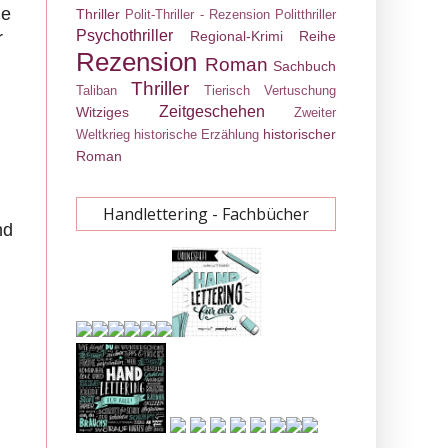
de
Thriller
Polit-Thriller - Rezension
Politthriller
Psychothriller
r
Regional-Krimi
Reihe
Rezension
Roman
Sachbuch
Thriller
Taliban
Tierisch
Vertuschung
Zeitgeschehen
Witziges
Zweiter
.
historischer
Weltkrieg
historische Erzählung
Roman
Handlettering - Fachbücher
nd