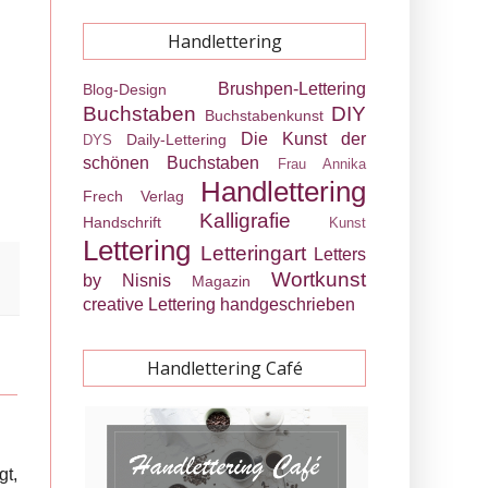
Handlettering
Brushpen-Lettering
Blog-Design
Buchstaben
DIY
Buchstabenkunst
Die Kunst der
Daily-Lettering
DYS
schönen Buchstaben
Frau Annika
Handlettering
Frech Verlag
Kalligrafie
Handschrift
Kunst
Lettering
Letteringart
Letters
Wortkunst
by Nisnis
Magazin
creative Lettering
handgeschrieben
Handlettering Café
gt,