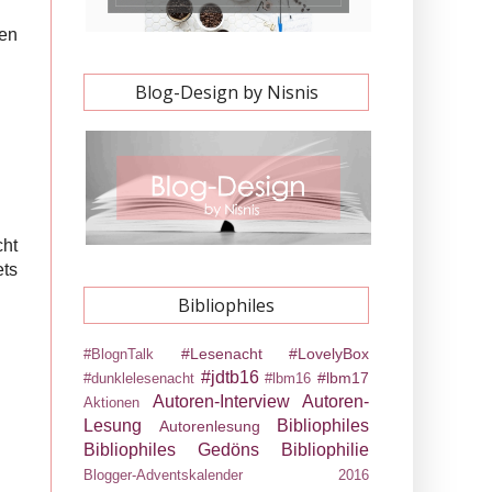
gen
Blog-Design by Nisnis
cht
ts
Bibliophiles
#Lesenacht
#LovelyBox
#BlognTalk
#jdtb16
#lbm17
#dunklelesenacht
#lbm16
Autoren-Interview
Autoren-
Aktionen
Lesung
Bibliophiles
Autorenlesung
Bibliophiles Gedöns
Bibliophilie
Blogger-Adventskalender 2016