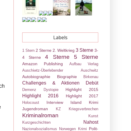
Labels
3 Sterne
2 Sterne
2. Weltkrieg
3-
1 Stern
4 Sterne
5 Sterne
4 Sterne
Amazon Publishing
Aufbau Verlag
Auschiwtz-Überlebender
Auschwitz
Autobiographie
Biographie
Birkenau
Challenges & Aktionen
Debüt
ch
Highlight 2015
Demenz
Dystopie
Highlight 2016
Highlight 2017
Interview
Island Krimi
Holocoust
e
Jugendroman
KZ
Kriegsverbrechen
Kriminalroman
Kunst
Nahost
Kurzgeschichten
Polit-
Nazionalsozialismus
Norwegen Krimi