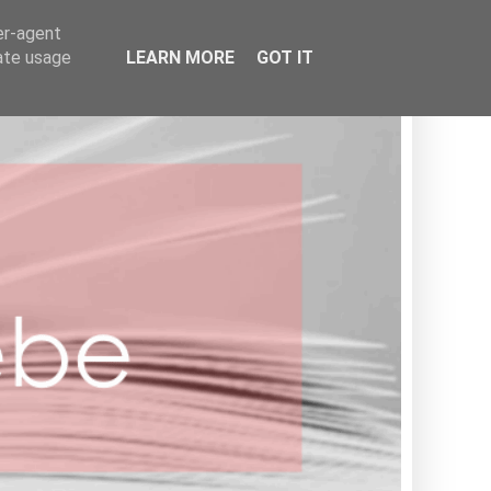
BOOKISH
er-agent
rate usage
LEARN MORE
GOT IT