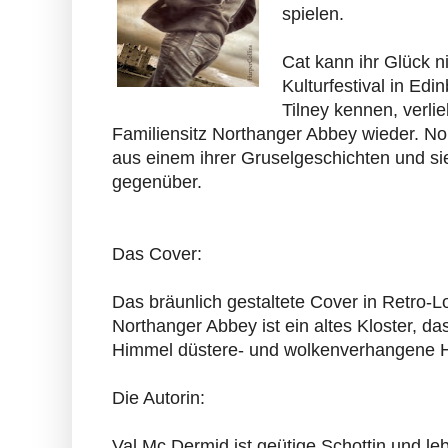
spielen.
Cat kann ihr Glück n
Kulturfestival in Ed
Tilney kennen, verlie
Familiensitz Northanger Abbey wieder. Nor
aus einem ihrer Gruselgeschichten und si
gegenüber.
Das Cover:
Das bräunlich gestaltete Cover in Retro-L
Northanger Abbey ist ein altes Kloster, d
Himmel düstere- und wolkenverhangene Hi
Die Autorin:
Val Mc Dermid ist geütige Schottin und le