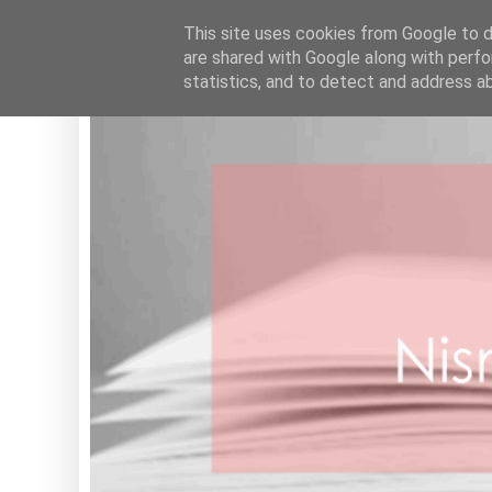
HOME
This site uses cookies from Google to de
are shared with Google along with perfo
statistics, and to detect and address a