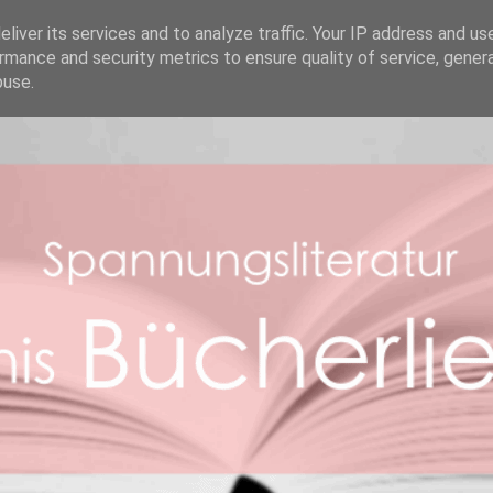
REZENSIONEN
ABOUT ME
BOOK FACTS
liver its services and to analyze traffic. Your IP address and us
rmance and security metrics to ensure quality of service, gene
buse.