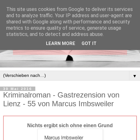
This site uses cookies from Google to deliver its services
and to analyze traffic. Your IP address and user-agent are
shared with Google along with performance and security
metrics to ensure quality of service, generate usage
statistics, and to detect and address abuse.
LEARN MORE
GOT IT
▼
30 Mai 2016
Kriminalroman - Gastrezension von
Lienz - 55 von Marcus Imbsweiler
Nichts ergibt sich ohne einen Grund