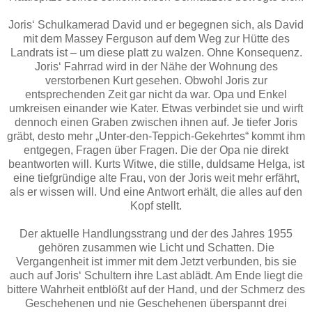
Joris‘ Schulkamerad David und er begegnen sich, als David
mit dem Massey Ferguson auf dem Weg zur Hütte des
Landrats ist – um diese platt zu walzen. Ohne Konsequenz.
Joris‘ Fahrrad wird in der Nähe der Wohnung des
verstorbenen Kurt gesehen. Obwohl Joris zur
entsprechenden Zeit gar nicht da war. Opa und Enkel
umkreisen einander wie Kater. Etwas verbindet sie und wirft
dennoch einen Graben zwischen ihnen auf. Je tiefer Joris
gräbt, desto mehr „Unter-den-Teppich-Gekehrtes“ kommt ihm
entgegen, Fragen über Fragen. Die der Opa nie direkt
beantworten will. Kurts Witwe, die stille, duldsame Helga, ist
eine tiefgründige alte Frau, von der Joris weit mehr erfährt,
als er wissen will. Und eine Antwort erhält, die alles auf den
Kopf stellt.
Der aktuelle Handlungsstrang und der des Jahres 1955
gehören zusammen wie Licht und Schatten. Die
Vergangenheit ist immer mit dem Jetzt verbunden, bis sie
auch auf Joris‘ Schultern ihre Last ablädt. Am Ende liegt die
bittere Wahrheit entblößt auf der Hand, und der Schmerz des
Geschehenen und nie Geschehenen überspannt drei