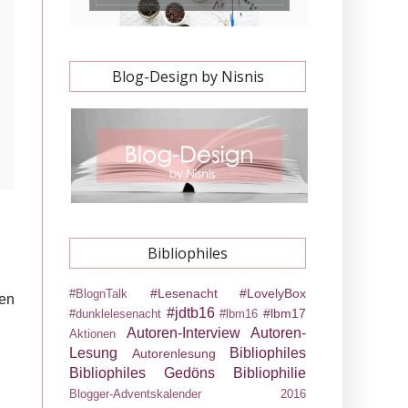
Blog-Design by Nisnis
Bibliophiles
#Lesenacht
#LovelyBox
#BlognTalk
len
#jdtb16
#lbm17
#dunklelesenacht
#lbm16
Autoren-Interview
Autoren-
Aktionen
Lesung
Bibliophiles
Autorenlesung
Bibliophiles Gedöns
Bibliophilie
Blogger-Adventskalender 2016