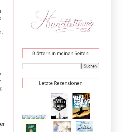
n
k
n.
Blättern in meinen Seiten:
e
r
Letzte Rezensionen
nd
er