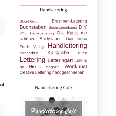
Handlettering
Brushpen-Lettering
Blog-Design
Buchstaben
DIY
Buchstabenkunst
Die Kunst der
Daily-Lettering
DYS
schönen Buchstaben
Frau Annika
Handlettering
Frech Verlag
Kalligrafie
Handschrift
Kunst
Lettering
Letteringart
Letters
Wortkunst
by Nisnis
Magazin
creative Lettering
handgeschrieben
mal
Handlettering Café