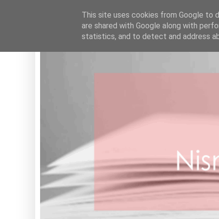
HOME
This site uses cookies from Google to de
are shared with Google along with perfo
statistics, and to detect and address a