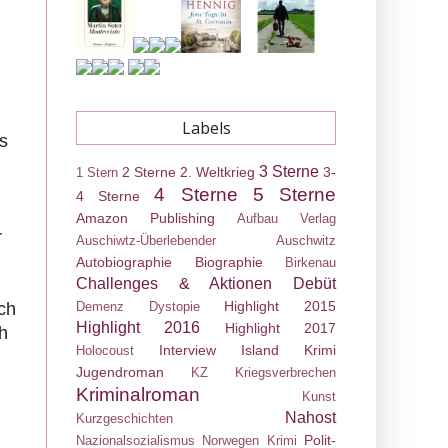
Labels
s
3 Sterne
2 Sterne
2. Weltkrieg
3-
1 Stern
4 Sterne
5 Sterne
4 Sterne
Amazon Publishing
Aufbau Verlag
r
Auschiwtz-Überlebender
Auschwitz
Autobiographie
Biographie
Birkenau
Challenges & Aktionen
Debüt
Highlight 2015
ch
Demenz
Dystopie
Highlight 2016
Highlight 2017
h
Interview
Island Krimi
Holocoust
Jugendroman
KZ
Kriegsverbrechen
Kriminalroman
Kunst
Nahost
Kurzgeschichten
Polit-
Nazionalsozialismus
Norwegen Krimi