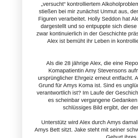
„versucht“ kontrolliertem Alkoholproble
stießen bei mir zunächst Unmut aus, den
Figuren verarbeitet. Holly Seddon hat Al
dargestellt und so entpuppte sich diese
zwar kontinuierlich in der Geschichte prä
Alex ist bemüht ihr Leben in kontroll
Als die 28 jährige Alex, die eine Rep
Komapatientin Amy Stevensons aufmerk
ursprünglicher Ehrgeiz erneut entfacht. 
Grund für Amys Koma ist. Sind es unglü
verantwortlich ist? Im Laufe der Geschic
es scheinbar vergangene Gedanken di
schlüssiges Bild ergibt, der d
Unterstütz wird Alex durch Amys dama
Amys Bett sitzt. Jake steht mit seiner sch
Geburt ihres