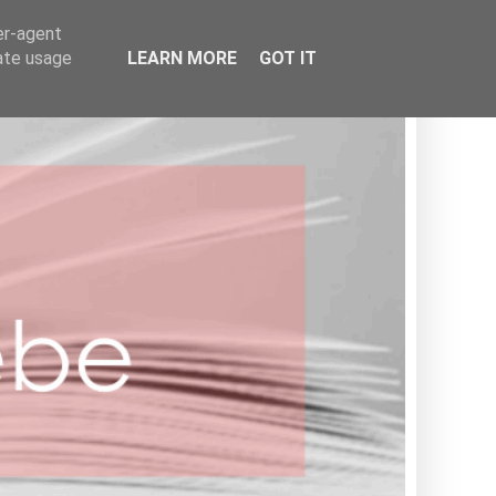
BOOKISH
er-agent
rate usage
LEARN MORE
GOT IT