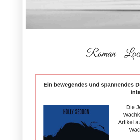
Roman - Lock
Ein bewegendes und spannendes Deb
int
Die J
Wachko
Artikel 
Wach