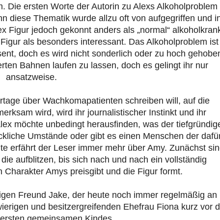
m. Die ersten Worte der Autorin zu Alexs Alkoholproblem
n diese Thematik wurde allzu oft von aufgegriffen und i
ex Figur jedoch gekonnt anders als „normal“ alkoholkran
 Figur als besonders interessant. Das Alkoholproblem ist
sent, doch es wird nicht sonderlich oder zu hoch gehobe
ierten Bahnen laufen zu lassen, doch es gelingt ihr nur
ansatzweise.
ortage über Wachkomapatienten schreiben will, auf die
sam wird, wird ihr journalistischer Instinkt und ihr
Alex möchte unbedingt herausfinden, was der tiefgründig
ckliche Umstände oder gibt es einen Menschen der dafü
hte erfährt der Leser immer mehr über Amy. Zunächst si
e aufblitzen, bis sich nach und nach ein vollständig
en Charakter Amys preisgibt und die Figur formt.
ligen Freund Jake, der heute noch immer regelmäßig an
wierigen und besitzergreifenden Ehefrau Fiona kurz vor d
 ersten gemeinsamen Kindes.