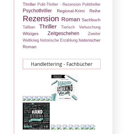
Thriller
Polit-Thriller - Rezension
Politthriller
Psychothriller
Regional-Krimi
Reihe
Rezension
Roman
Sachbuch
Thriller
Taliban
Tierisch
Vertuschung
Zeitgeschehen
Witziges
Zweiter
historischer
Weltkrieg
historische Erzählung
Roman
Handlettering - Fachbücher