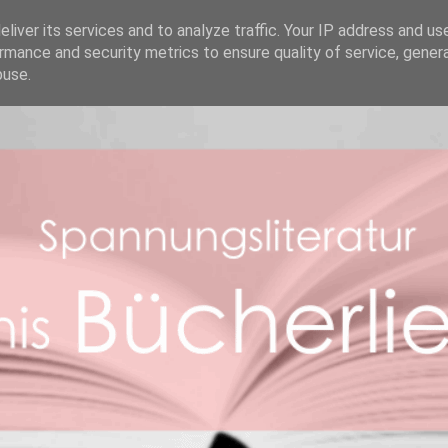
REZENSIONEN
ABOUT ME
BOOK FACTS
liver its services and to analyze traffic. Your IP address and us
rmance and security metrics to ensure quality of service, gene
buse.