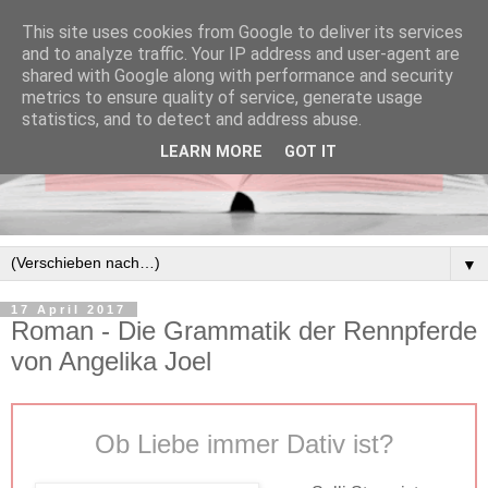
This site uses cookies from Google to deliver its services
and to analyze traffic. Your IP address and user-agent are
shared with Google along with performance and security
metrics to ensure quality of service, generate usage
statistics, and to detect and address abuse.
LEARN MORE
GOT IT
▼
17 April 2017
Roman - Die Grammatik der Rennpferde
von Angelika Joel
Ob Liebe immer Dativ ist?