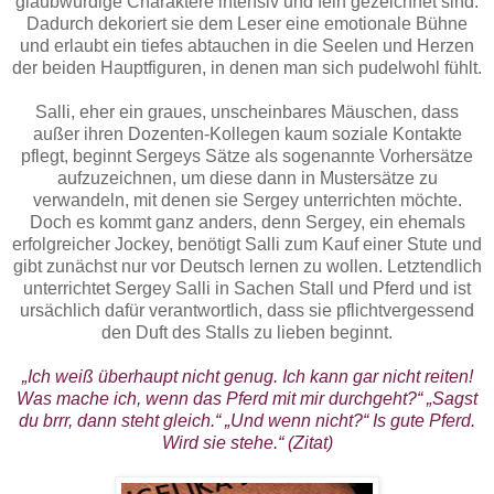
glaubwürdige Charaktere intensiv und fein gezeichnet sind.
Dadurch dekoriert sie dem Leser eine emotionale Bühne
und erlaubt ein tiefes abtauchen in die Seelen und Herzen
der beiden Hauptfiguren, in denen man sich pudelwohl fühlt.
Salli, eher ein graues, unscheinbares Mäuschen, dass
außer ihren Dozenten-Kollegen kaum soziale Kontakte
pflegt, beginnt Sergeys Sätze als sogenannte Vorhersätze
aufzuzeichnen, um diese dann in Mustersätze zu
verwandeln, mit denen sie Sergey unterrichten möchte.
Doch es kommt ganz anders, denn Sergey, ein ehemals
erfolgreicher Jockey, benötigt Salli zum Kauf einer Stute und
gibt zunächst nur vor Deutsch lernen zu wollen. Letztendlich
unterrichtet Sergey Salli in Sachen Stall und Pferd und ist
ursächlich dafür verantwortlich, dass sie pflichtvergessend
den Duft des Stalls zu lieben beginnt.
„Ich weiß überhaupt nicht genug. Ich kann gar nicht reiten!
Was mache ich, wenn das Pferd mit mir durchgeht?“ „Sagst
du brrr, dann steht gleich.“ „Und wenn nicht?“ Is gute Pferd.
Wird sie stehe.“ (Zitat)