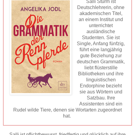
Salli Sturm ist
Deutschlehrerin, ohne
akademischen Titel,
an einem Institut und
unterrichtet
ausländische
Studenten. Sie ist
Single, Anfang fünfzig,
führt eine langjährig
gute Beziehung zur
deutschen Grammatik,
liebt flüsterstille
Bibliotheken und ihre
linguistischen
Endorphine bezieht
sie aus Wörtern und
Satzbau. Ihre
Assistenten sind ein
Rudel wilde Tiere, denen sie Wortarten zugeordnet
hat.
Salli ist pflichtbewusst, friedfertig und glücklich auf ihre