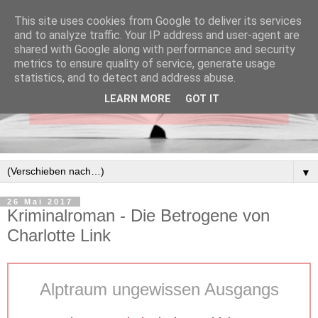
This site uses cookies from Google to deliver its services
and to analyze traffic. Your IP address and user-agent are
shared with Google along with performance and security
metrics to ensure quality of service, generate usage
statistics, and to detect and address abuse.
LEARN MORE
GOT IT
▼
26 Mai 2017
Kriminalroman - Die Betrogene von
Charlotte Link
Alptraum ungewissen Ausgangs