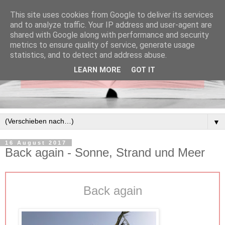
This site uses cookies from Google to deliver its services
and to analyze traffic. Your IP address and user-agent are
shared with Google along with performance and security
metrics to ensure quality of service, generate usage
statistics, and to detect and address abuse.
LEARN MORE
GOT IT
▼
16 August 2017
Back again - Sonne, Strand und Meer
Back again