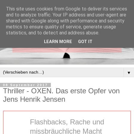
This site uses cookies from Google to deliver its services
and to analyze traffic. Your IP address and user-agent are
shared with Google along with performance and security
metrics to ensure quality of service, generate usage
statistics, and to detect and address abuse.
LEARN MORE
GOT IT
▼
08 September 2017
Thriller - OXEN. Das erste Opfer von
Jens Henrik Jensen
Flashbacks, Rache und
missbräuchliche Macht