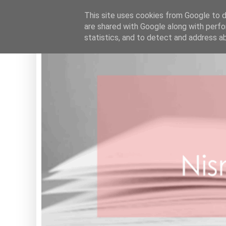
HOME
This site uses cookies from Google to de
are shared with Google along with perfo
statistics, and to detect and address a