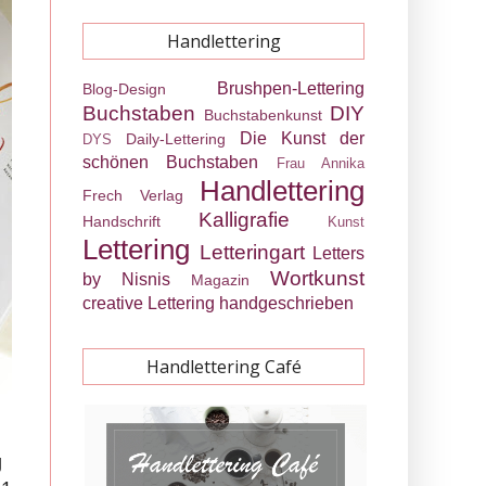
Handlettering
Brushpen-Lettering
Blog-Design
Buchstaben
DIY
Buchstabenkunst
Die Kunst der
Daily-Lettering
DYS
schönen Buchstaben
Frau Annika
Handlettering
Frech Verlag
Kalligrafie
Handschrift
Kunst
Lettering
Letteringart
Letters
Wortkunst
by Nisnis
Magazin
creative Lettering
handgeschrieben
Handlettering Café
g