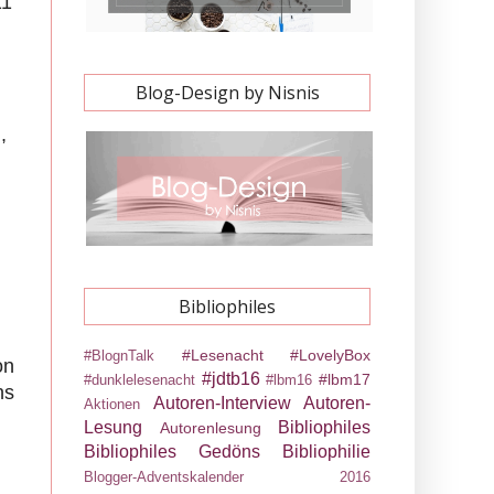
11
Blog-Design by Nisnis
,
Bibliophiles
#Lesenacht
#LovelyBox
#BlognTalk
on
#jdtb16
#lbm17
#dunklelesenacht
#lbm16
ns
Autoren-Interview
Autoren-
Aktionen
Lesung
Bibliophiles
Autorenlesung
Bibliophiles Gedöns
Bibliophilie
Blogger-Adventskalender 2016