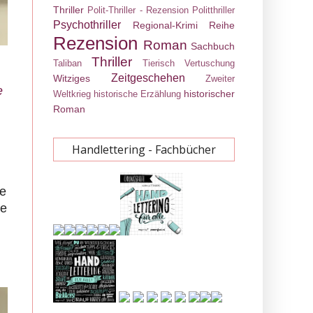
Thriller
Polit-Thriller - Rezension
Politthriller
Psychothriller
Regional-Krimi
Reihe
Rezension
Roman
Sachbuch
Thriller
Taliban
Tierisch
Vertuschung
Zeitgeschehen
Witziges
Zweiter
e
historischer
Weltkrieg
historische Erzählung
Roman
Handlettering - Fachbücher
de
te