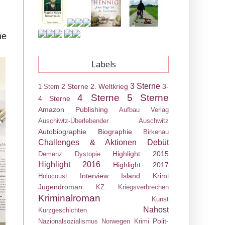
n
ne
Labels
3 Sterne
2 Sterne
2. Weltkrieg
3-
1 Stern
4 Sterne
5 Sterne
4 Sterne
Amazon Publishing
Aufbau Verlag
Auschiwtz-Überlebender
Auschwitz
Autobiographie
Biographie
Birkenau
Challenges & Aktionen
Debüt
Highlight 2015
Demenz
Dystopie
Highlight 2016
Highlight 2017
Interview
Island Krimi
Holocoust
Jugendroman
KZ
Kriegsverbrechen
Kriminalroman
Kunst
Nahost
Kurzgeschichten
Polit-
Nazionalsozialismus
Norwegen Krimi