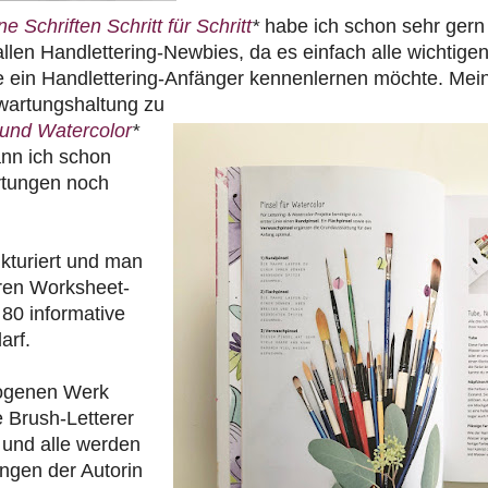
 Schriften Schritt für Schritt
*
habe ich schon sehr gern
llen Handlettering-Newbies, da es einfach alle wichtige
die ein Handlettering-Anfänger kennenlernen möchte. Mei
wartungshaltung zu
 und Watercolor
*
ann ich schon
rtungen noch
ukturiert und man
eren Worksheet-
 80 informative
arf.
wogenen Werk
e Brush-Letterer
und alle werden
ngen der Autorin