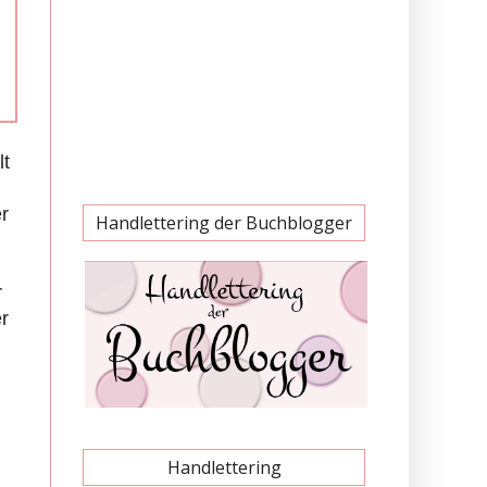
lt
er
Handlettering der Buchblogger
r
r
Handlettering