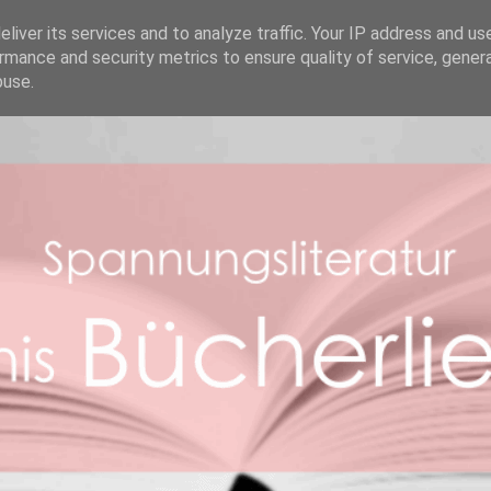
REZENSIONEN
ABOUT ME
BOOK FACTS
liver its services and to analyze traffic. Your IP address and us
rmance and security metrics to ensure quality of service, gene
buse.