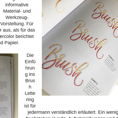
informative
Material- und
Werkzeug-
Vorstellung. Für
r aus, als für das
rcolor berichtet
nd Papier.
Die
Einfü
hrun
g ins
Brus
h
Lette
ring
ist für
jedermann verständlich erläutert. Ein weni