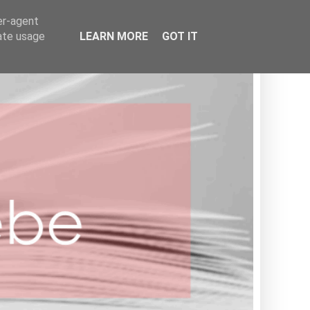
BOOKISH
er-agent
rate usage
LEARN MORE
GOT IT