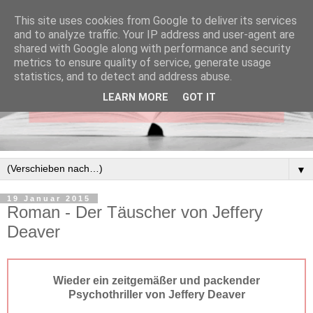
This site uses cookies from Google to deliver its services
and to analyze traffic. Your IP address and user-agent are
shared with Google along with performance and security
metrics to ensure quality of service, generate usage
statistics, and to detect and address abuse.
LEARN MORE
GOT IT
▼
19 Januar 2015
Roman - Der Täuscher von Jeffery
Deaver
Wieder ein zeitgemäßer und packender
Psychothriller von Jeffery Deaver