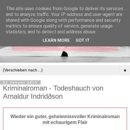
This site uses cookies from Google to deliver its services
and to analyze traffic. Your IP address and user-agent are
shared with Google along with performance and security
metrics to ensure quality of service, generate usage
statistics, and to detect and address abuse.
LEARN MORE
GOT IT
▼
01 Januar 2015
Kriminalroman - Todeshauch von
Arnaldur Indridðson
Wieder ein guter, geheimnissvoller Kriminalroman
mit schaurigem Flair