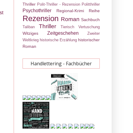
Thriller
Polit-Thriller - Rezension
Politthriller
Psychothriller
Regional-Krimi
Reihe
st
Rezension
Roman
Sachbuch
Thriller
Taliban
Tierisch
Vertuschung
Zeitgeschehen
Witziges
Zweiter
historischer
Weltkrieg
historische Erzählung
Roman
Handlettering - Fachbücher