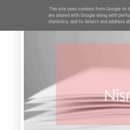
HOME
This site uses cookies from Google to de
are shared with Google along with perfo
statistics, and to detect and address a