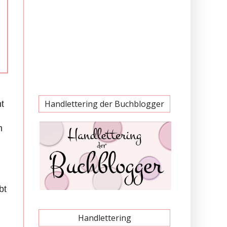
Handlettering der Buchblogger
t
h
bt
Handlettering