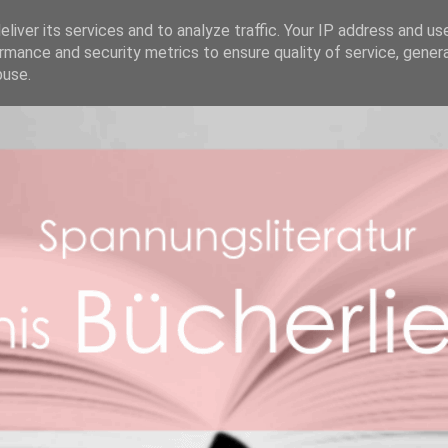
REZENSIONEN
ABOUT ME
BOOK FACTS
liver its services and to analyze traffic. Your IP address and us
rmance and security metrics to ensure quality of service, gene
buse.