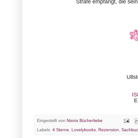
Strafe empfängt, die se
Ulls
IS
E
Eingestellt von
Nisnis Bücherliebe
Labels:
4 Sterne
,
Lovelybooks
,
Rezension
,
Sachbu