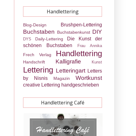
Handlettering
Brushpen-Lettering
Blog-Design
Buchstaben
DIY
Buchstabenkunst
Die Kunst der
Daily-Lettering
DYS
schönen Buchstaben
Frau Annika
Handlettering
Frech Verlag
Kalligrafie
Handschrift
Kunst
Lettering
Letteringart
Letters
Wortkunst
by Nisnis
Magazin
creative Lettering
handgeschrieben
Handlettering Café