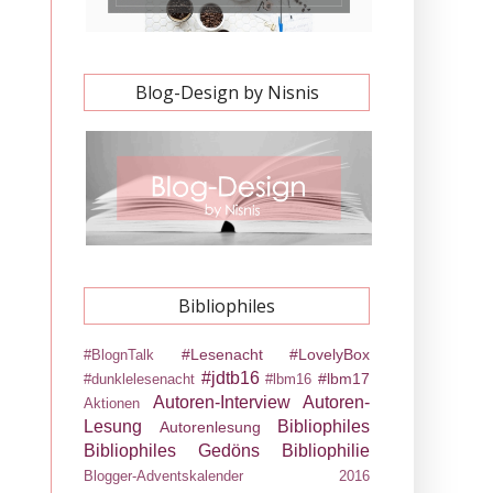
Blog-Design by Nisnis
Bibliophiles
#Lesenacht
#LovelyBox
#BlognTalk
#jdtb16
#lbm17
#dunklelesenacht
#lbm16
Autoren-Interview
Autoren-
Aktionen
Lesung
Bibliophiles
Autorenlesung
Bibliophiles Gedöns
Bibliophilie
Blogger-Adventskalender 2016