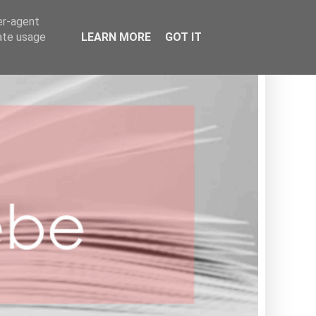
BOOKISH
er-agent
rate usage
LEARN MORE
GOT IT