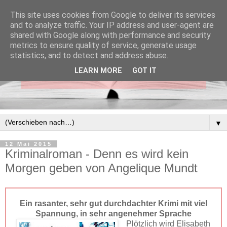
This site uses cookies from Google to deliver its services
and to analyze traffic. Your IP address and user-agent are
shared with Google along with performance and security
metrics to ensure quality of service, generate usage
statistics, and to detect and address abuse.
LEARN MORE
GOT IT
▼
12 Mai 2015
Kriminalroman - Denn es wird kein
Morgen geben von Angelique Mundt
Ein rasanter, sehr gut durchdachter Krimi mit viel
Spannung, in sehr angenehmer Sprache
Plötzlich wird Elisabeth