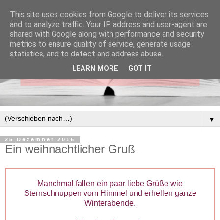
This site uses cookies from Google to deliver its services
and to analyze traffic. Your IP address and user-agent are
shared with Google along with performance and security
metrics to ensure quality of service, generate usage
statistics, and to detect and address abuse.
LEARN MORE
GOT IT
▼
25 Dezember 2016
Ein weihnachtlicher Gruß
Manchmal fallen ein paar liebe Grüße wie
Sternschnuppen vom Himmel und erhellen ganze
Winterabende.