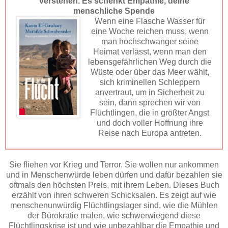
verstehen. Es schenkt Empathie, deine
menschliche Spende
Wenn eine Flasche Wasser für
eine Woche reichen muss, wenn
man hochschwanger seine
Heimat verlässt, w
enn man den
lebensgefährlichen Weg durch die
Wüste oder über das Meer wählt,
sich kriminellen Schleppern
anvertraut, um in Sicherheit zu
sein, dann sprechen wir von
Flüchtlingen, die in größter Angst
und doch voller Hoffnung ihre
Reise nach
Europa antreten.
Sie fliehen vor Krieg und Terror. Sie wollen nur ankommen
und in Menschenwürde leben dürfen und dafür bezahlen sie
oftmals den höchsten Preis, mit ihrem Leben. Dieses Buch
erzählt von ihren schweren Schicksalen. Es zeigt auf wie
menschenunwürdig Flüchtlingslager sind, wie die Mühlen
der Bürokratie malen, wie schwerwiegend diese
Flüchtlingskrise ist und wie unbezahlbar die Empathie und