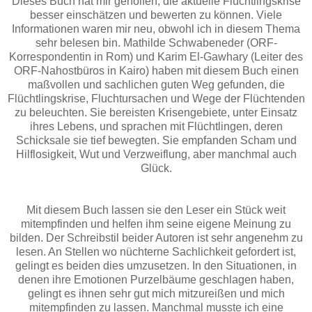
Dieses Buch hat mir geholfen, die aktuelle Flüchtlingskrise
besser einschätzen und bewerten zu können. Viele
Informationen waren mir neu, obwohl ich in diesem Thema
sehr belesen bin. Mathilde Schwabeneder (ORF-
Korrespondentin in Rom) und Karim El-Gawhary (Leiter des
ORF-Nahostbüros in Kairo) haben mit diesem Buch einen
maßvollen und sachlichen guten Weg gefunden, die
Flüchtlingskrise, Fluchtursachen und Wege der Flüchtenden
zu beleuchten. Sie bereisten Krisengebiete, unter Einsatz
ihres Lebens, und sprachen mit Flüchtlingen, deren
Schicksale sie tief bewegten. Sie empfanden Scham und
Hilflosigkeit, Wut und Verzweiflung, aber manchmal auch
Glück.
Mit diesem Buch lassen sie den Leser ein Stück weit
mitempfinden und helfen ihm seine eigene Meinung zu
bilden. Der Schreibstil beider Autoren ist sehr angenehm zu
lesen. An Stellen wo nüchterne Sachlichkeit gefordert ist,
gelingt es beiden dies umzusetzen. In den Situationen, in
denen ihre Emotionen Purzelbäume geschlagen haben,
gelingt es ihnen sehr gut mich mitzureißen und mich
mitempfinden zu lassen. Manchmal musste ich eine