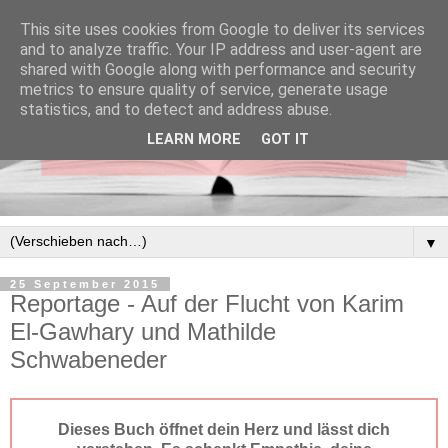
This site uses cookies from Google to deliver its services
and to analyze traffic. Your IP address and user-agent are
shared with Google along with performance and security
metrics to ensure quality of service, generate usage
statistics, and to detect and address abuse.
LEARN MORE
GOT IT
▼
25 September 2015
Reportage - Auf der Flucht von Karim
El-Gawhary und Mathilde
Schwabeneder
Dieses Buch öffnet dein Herz und lässt dich